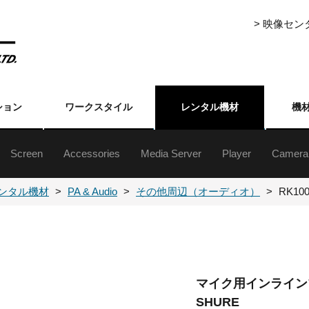
> 映像セ
ション
ワークスタイル
レンタル機材
機
Screen
Accessories
Media Server
Player
Camera
ジェクター5000lm以上
ジェクター5000lm未満
ジェクター5000lm以上
ジェクター5000lm未満
ジェクター台
クターレンズ
自立・組立式スクリーン(16:9)
自立・組立式スクリーン(4:3)
三脚式／フロアタイプ／吊下げ／壁掛けスクリーン
Event Master Series
プレゼンテーションスイッチャー
ライブスイッチャー
各種セレクター
フォーマットコンバーター
ストリーミングアクセサリー
分配器
伝送機器
その他周辺（映像）
ハードディスク
メディアプレーヤ
XDCAM・HDCA
DVCAM・ベータ
ブルーレイ
DVD
業務用
民生用
書画カ
その他
カメラ
カメラ
ンタル機材
PA & Audio
その他周辺（オーディオ）
RK100
マイク用インライン
SHURE