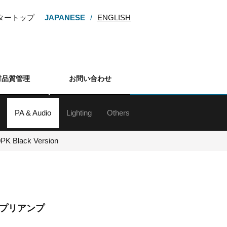
ンタートップ
JAPANESE
ENGLISH
材品質管理
お問い合わせ
PA & Audio
Lighting
Others
ー
M・HDV
カム
カメラ
カメラ
メラ
カメラ
レンズ
アクセサリー
d&b audiotechnik Sound System
ラインアレイスピーカー
スピーカー
サブウーファー
スピーカースタンド
Digital Mixing System
ミキサー
アンプ
マイクロフォン
マイクスタンド
ワイヤレスシステム
インイヤーモニターシステム
各種デッキ
その他周辺（オーディオ）
ネットワーク機器
プレゼンテーションサポート機器
PK Black Version
プリアンプ