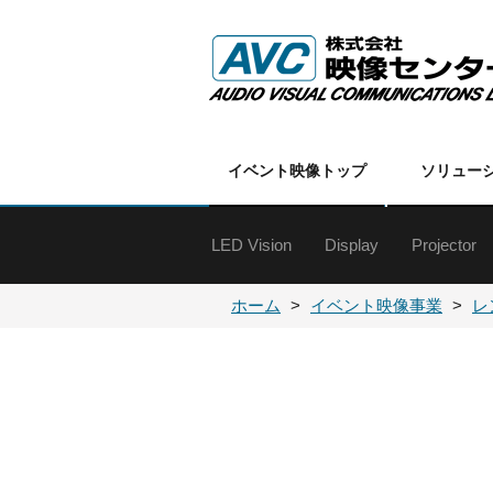
イベント映像トップ
ソリュー
LED Vision
Display
Projector
特殊ディスプレイ
60インチ以上
50インチクラス
40インチクラス
30インチクラス
20インチクラス
19インチ以下
オプション
各種金具
DLPプロ
DLPプロ
LCDプロ
LCDプロ
各種プロ
プロジェ
ホーム
イベント映像事業
レ