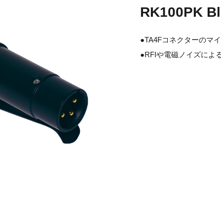
RK100PK Bl
●TA4Fコネクターのマ
●RFIや電磁ノイズに