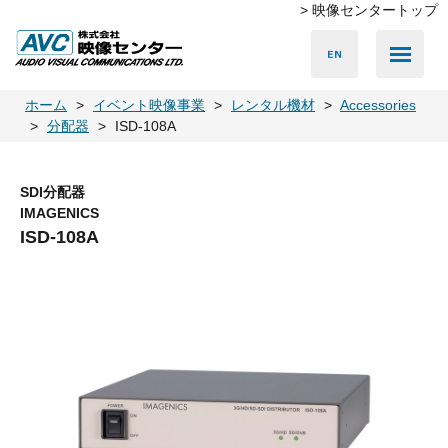
> 映像センタートップ
Media Server
Accessories
LED Vision
PA & Audio
Projector
Camera
Lighting
Display
Screen
Others
Player
ホーム
イベント映像事業
レンタル機材
Accessories
分配器
ISD-108A
SDI分配器
IMAGENICS
ISD-108A