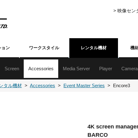
> 映像セ
ション
ワークスタイル
レンタル機材
機
Screen
Accessories
Media Server
Player
Camera
ジェクター5000lm以上
ジェクター5000lm未満
ジェクター5000lm以上
ジェクター5000lm未満
ジェクター台
クターレンズ
自立・組立式スクリーン(16:9)
自立・組立式スクリーン(4:3)
三脚式／フロアタイプ／吊下げ／壁掛けスクリーン
Event Master Series
プレゼンテーションスイッチャー
ライブスイッチャー
各種セレクター
フォーマットコンバーター
ストリーミングアクセサリー
分配器
伝送機器
その他周辺（映像）
ハードディスク
メディアプレーヤ
XDCAM・HDCA
DVCAM・ベータ
ブルーレイ
DVD
業務用
民生用
書画カ
その他
カメラ
カメラ
ンタル機材
Accessories
Event Master Series
Encore3
4K screen manage
BARCO