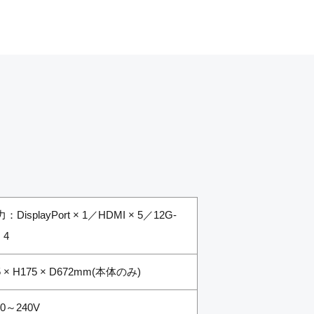
：DisplayPort × 1／HDMI × 5／12G-
 4
 × H175 × D672mm(本体のみ)
00～240V