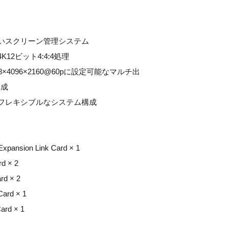
いスクリーン管理システム
12ビット4:4:4処理
×4096×2160@60pに設定可能なマルチ出
構成
フレキシブルなシステム構成
xpansion Link Card × 1
rd × 2
rd × 2
Card × 1
ard × 1