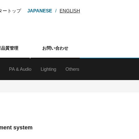
ンタートップ
JAPANESE
ENGLISH
材品質管理
お問い合わせ
PA & Audio
Lighting
Others
ー
M・HDV
カム
カメラ
カメラ
メラ
カメラ
レンズ
アクセサリー
d&b audiotechnik Sound System
ラインアレイスピーカー
スピーカー
サブウーファー
スピーカースタンド
Digital Mixing System
ミキサー
アンプ
マイクロフォン
マイクスタンド
ワイヤレスシステム
インイヤーモニターシステム
各種デッキ
その他周辺（オーディオ）
ネットワーク機器
プレゼンテーションサポート機器
ment system