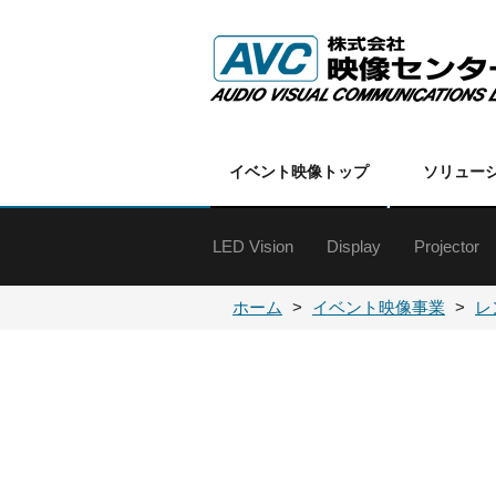
イベント映像トップ
ソリュー
LED Vision
Display
Projector
特殊ディスプレイ
60インチ以上
50インチクラス
40インチクラス
30インチクラス
20インチクラス
19インチ以下
オプション
各種金具
DLPプロ
DLPプロ
LCDプロ
LCDプロ
各種プロ
プロジェ
ホーム
イベント映像事業
レ