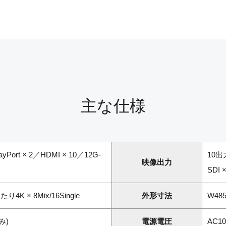
主な仕様
yPort × 2／HDMI × 10／12G-
10出力
映像出力
SDI ×
K × 8Mix/16Single
外形寸法
W485
み)
電源電圧
AC1