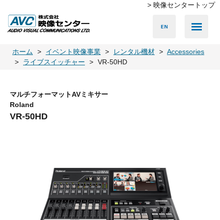
> 映像センタートップ
Media Server
Accessories
LED Vision
PA & Audio
Projector
Camera
Lighting
Display
Screen
Others
Player
ホーム
イベント映像事業
レンタル機材
Accessories
ライブスイッチャー
VR-50HD
マルチフォーマットAVミキサー
Roland
VR-50HD