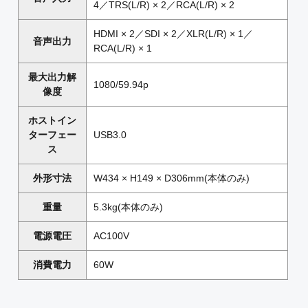
4／TRS(L/R) × 2／RCA(L/R) × 2
HDMI × 2／SDI × 2／XLR(L/R) × 1／
音声出力
RCA(L/R) × 1
最大出力解
1080/59.94p
像度
ホストイン
ターフェー
USB3.0
ス
外形寸法
W434 × H149 × D306mm(本体のみ)
重量
5.3kg(本体のみ)
電源電圧
AC100V
消費電力
60W