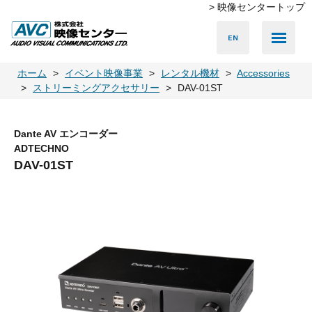
> 映像センタートップ
Media Server
Accessories
LED Vision
PA & Audio
Projector
Camera
Lighting
Display
Screen
Others
Player
ホーム
イベント映像事業
レンタル機材
Accessories
ストリーミングアクセサリー
DAV-01ST
Dante AV エンコーダー
ADTECHNO
DAV-01ST