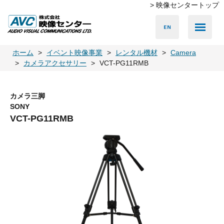
> 映像センタートップ
Media Server
Accessories
LED Vision
PA & Audio
Projector
Camera
Lighting
Display
Screen
Others
Player
ホーム
イベント映像事業
レンタル機材
Camera
カメラアクセサリー
VCT-PG11RMB
カメラ三脚
SONY
VCT-PG11RMB