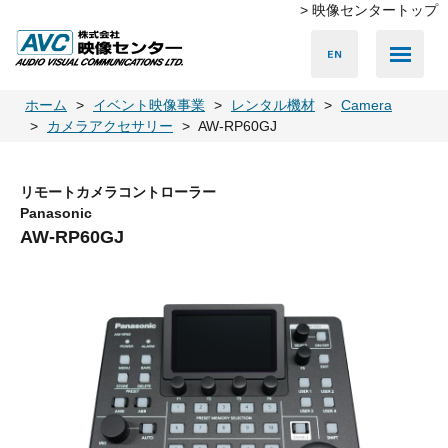
> 映像センタートップ
Media Server
Accessories
LED Vision
PA & Audio
Projector
Camera
Lighting
Display
Screen
Others
Player
ホーム
イベント映像事業
レンタル機材
Camera
カメラアクセサリー
AW-RP60GJ
リモートカメラコントローラー
Panasonic
AW-RP60GJ