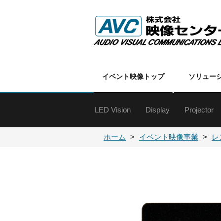
イベント映像トップ
ソリュー
LED Vision
Display
Projector
特殊ディスプレイ
60インチ以上
50インチクラス
40インチクラス
30インチクラス
20インチクラス
19インチ以下
オプション
各種金具
DLPプロ
DLPプロ
LCDプロ
LCDプロ
各種プロ
プロジェ
ホーム
イベント映像事業
レ