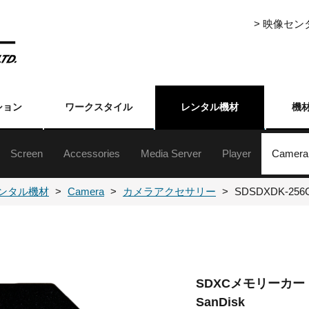
> 映像セ
ション
ワークスタイル
レンタル機材
機
Screen
Accessories
Media Server
Player
Camera
ジェクター5000lm以上
ジェクター5000lm未満
ジェクター5000lm以上
ジェクター5000lm未満
ジェクター台
クターレンズ
自立・組立式スクリーン(16:9)
自立・組立式スクリーン(4:3)
三脚式／フロアタイプ／吊下げ／壁掛けスクリーン
Event Master Series
プレゼンテーションスイッチャー
ライブスイッチャー
各種セレクター
フォーマットコンバーター
ストリーミングアクセサリー
分配器
伝送機器
その他周辺（映像）
ハードディスク
メディアプレーヤ
XDCAM・HDCA
DVCAM・ベータ
ブルーレイ
DVD
業務用
民生用
書画カ
その他
カメラ
カメラ
ンタル機材
Camera
カメラアクセサリー
SDSDXDK-256
SDXCメモリーカー
SanDisk