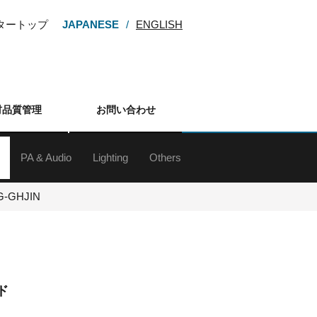
ンタートップ
JAPANESE
ENGLISH
材品質管理
お問い合わせ
PA & Audio
Lighting
Others
ー
M・HDV
カム
カメラ
カメラ
メラ
カメラ
レンズ
アクセサリー
d&b audiotechnik Sound System
ラインアレイスピーカー
スピーカー
サブウーファー
スピーカースタンド
Digital Mixing System
ミキサー
アンプ
マイクロフォン
マイクスタンド
ワイヤレスシステム
インイヤーモニターシステム
各種デッキ
その他周辺（オーディオ）
ネットワーク機器
プレゼンテーションサポート機器
G-GHJIN
ド