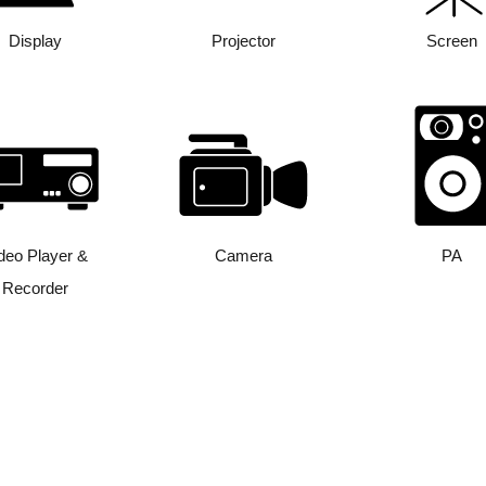
Display
Projector
Screen
deo Player &
Camera
PA
Recorder