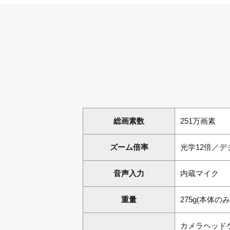
総画素数
251万画素
ズーム倍率
光学12倍／デ
音声入力
内蔵マイク
重量
275g(本体のみ
カメラヘッドケ