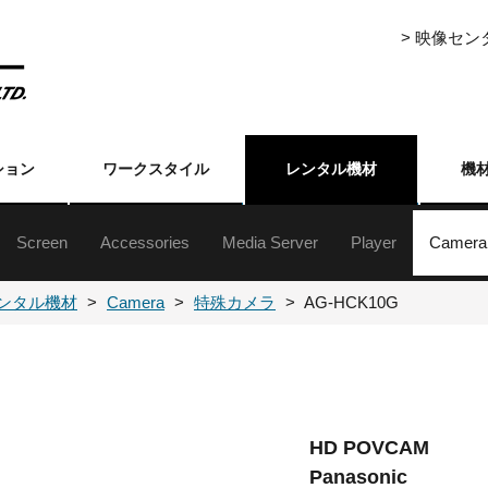
> 映像セ
ション
ワークスタイル
レンタル機材
機
Screen
Accessories
Media Server
Player
Camera
ジェクター5000lm以上
ジェクター5000lm未満
ジェクター5000lm以上
ジェクター5000lm未満
ジェクター台
クターレンズ
自立・組立式スクリーン(16:9)
自立・組立式スクリーン(4:3)
三脚式／フロアタイプ／吊下げ／壁掛けスクリーン
Event Master Series
Encore Presentation System
プレゼンテーションスイッチャー
ライブスイッチャー
シームレススイッチャー
各種セレクター
フォーマットコンバーター
ストリーミングアクセサリー
分配器
伝送機器
その他周辺（映像）
ハードディスク
メディアプレーヤ
XDCAM・HDCA
DVCAM・ベータ
ブルーレイ
DVD
業務用
民生用
書画カ
特殊カ
カメラ
ンタル機材
Camera
特殊カメラ
AG-HCK10G
HD POVCAM
Panasonic