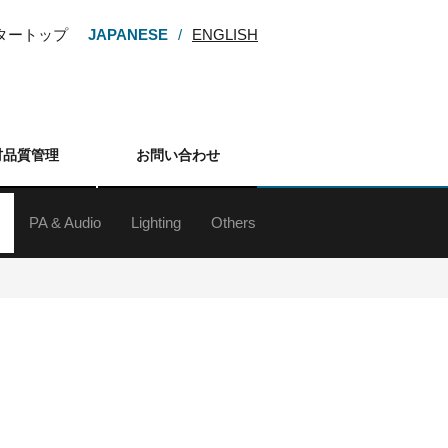
ンタートップ
JAPANESE
ENGLISH
材品質管理
お問い合わせ
PA & Audio
Lighting
Others
ー
M・HDV
カム
カメラ
カメラ
メラ
メラ
アクセサリー
ラインアレイスピーカー
スピーカー
スピーカースタンド
Digital Mixing System
ミキサー
アンプ
マイクロフォン
マイクスタンド
ワイヤレスシステム
インイヤーモニターシステム
各種デッキ
その他周辺（オーディオ）