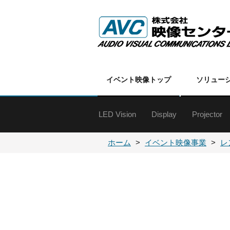
イベント映像トップ
ソリュー
LED Vision
Display
Projector
マルチディスプレイ
特殊ディスプレイ
60インチ以上
50インチクラス
40インチクラス
30インチクラス
20インチクラス
19インチ以下
オプション
各種金具
DLPプロ
DLPプロ
LCDプロ
LCDプロ
各種プロ
プロジェ
ホーム
イベント映像事業
レ