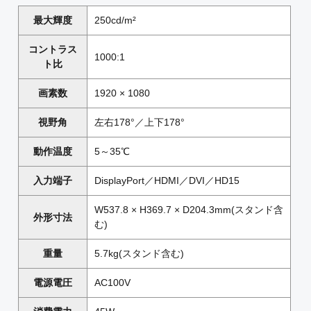
最大輝度
250cd/m²
コントラス
1000:1
ト比
画素数
1920 × 1080
視野角
左右178°／上下178°
動作温度
5～35℃
入力端子
DisplayPort／HDMI／DVI／HD15
W537.8 × H369.7 × D204.3mm(スタンド含
外形寸法
む)
重量
5.7kg(スタンド含む)
電源電圧
AC100V