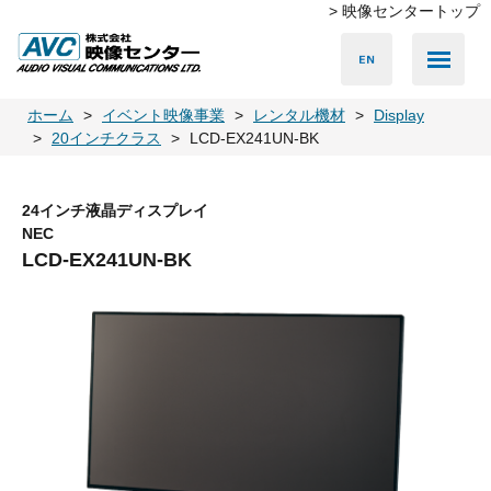
> 映像センタートップ
Media Server
Accessories
LED Vision
PA & Audio
Projector
Camera
Lighting
Display
Screen
Others
Player
ホーム
イベント映像事業
レンタル機材
Display
20インチクラス
LCD-EX241UN-BK
24インチ液晶ディスプレイ
NEC
LCD-EX241UN-BK