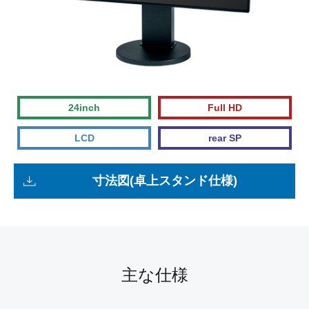
24inch
Full HD
LCD
rear SP
寸法図(卓上スタンド仕様)
主な仕様