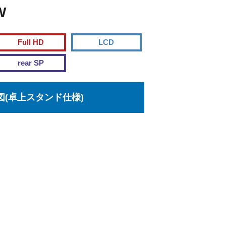
W
Full HD
LCD
rear SP
図(卓上スタンド仕様)