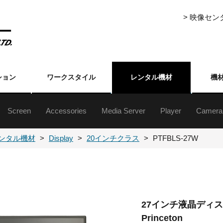
> 映像セ
ション
ワークスタイル
レンタル機材
機
Screen
Accessories
Media Server
Player
Camera
ジェクター5000lm以上
ジェクター5000lm未満
ジェクター5000lm以上
ジェクター5000lm未満
ジェクター台
クターレンズ
自立・組立式スクリーン(16:9)
自立・組立式スクリーン(4:3)
三脚式／フロアタイプ／吊下げ／壁掛けスクリーン
Event Master Series
プレゼンテーションスイッチャー
ライブスイッチャー
各種セレクター
フォーマットコンバーター
ストリーミングアクセサリー
分配器
伝送機器
その他周辺（映像）
ハードディスク
メディアプレーヤ
XDCAM・HDCA
DVCAM・ベータ
ブルーレイ
DVD
業務用
民生用
書画カ
その他
カメラ
カメラ
ンタル機材
Display
20インチクラス
PTFBLS-27W
27インチ液晶ディ
Princeton