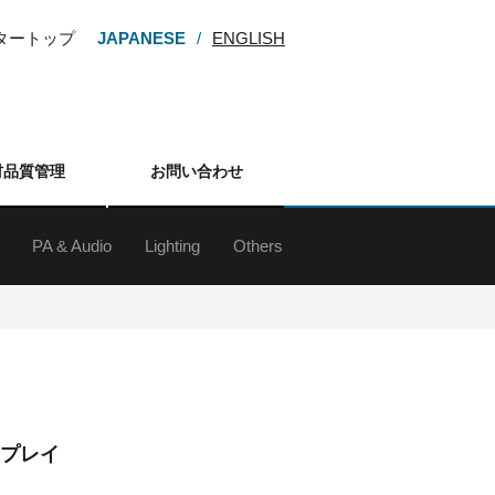
ンタートップ
JAPANESE
ENGLISH
材品質管理
お問い合わせ
PA & Audio
Lighting
Others
ー
M・HDV
カム
カメラ
カメラ
メラ
カメラ
レンズ
アクセサリー
d&b audiotechnik Sound System
ラインアレイスピーカー
スピーカー
サブウーファー
スピーカースタンド
Digital Mixing System
ミキサー
アンプ
マイクロフォン
マイクスタンド
ワイヤレスシステム
インイヤーモニターシステム
各種デッキ
その他周辺（オーディオ）
ネットワーク機器
プレゼンテーションサポート機器
スプレイ