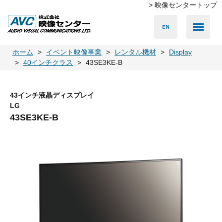
> 映像センタートップ
Media Server
Accessories
LED Vision
PA & Audio
Projector
Camera
Lighting
Display
Screen
Others
Player
ホーム
イベント映像事業
レンタル機材
Display
40インチクラス
43SE3KE-B
43インチ液晶ディスプレイ
LG
43SE3KE-B