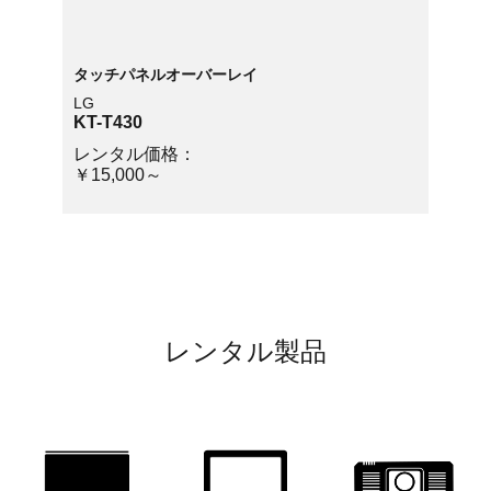
タッチパネルオーバーレイ
タッチ
LG
LG
KT-T430
KT-T4
レンタル価格：
レン
￥15,000～
￥15,
レンタル製品