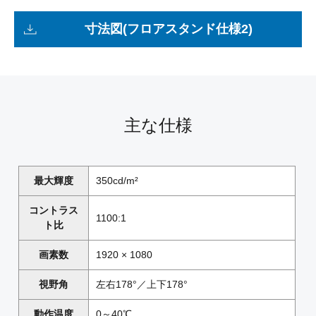
寸法図(フロアスタンド仕様2)
主な仕様
最大輝度
350cd/m²
コントラス
1100:1
ト比
画素数
1920 × 1080
視野角
左右178°／上下178°
動作温度
0～40℃