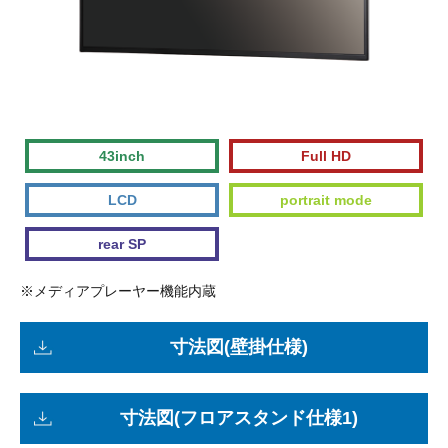
43inch
Full HD
LCD
portrait mode
rear SP
※メディアプレーヤー機能内蔵
寸法図(壁掛仕様)
寸法図(フロアスタンド仕様1)