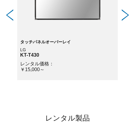
タッチパネルオーバーレイ
タッチ
LG
LG
KT-T430
KT-T4
レンタル価格：
レン
￥15,000～
￥15,
レンタル製品