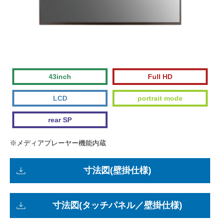
43inch
Full HD
LCD
portrait mode
rear SP
※メディアプレーヤー機能内蔵
寸法図(壁掛仕様)
寸法図(タッチパネル／壁掛仕様)