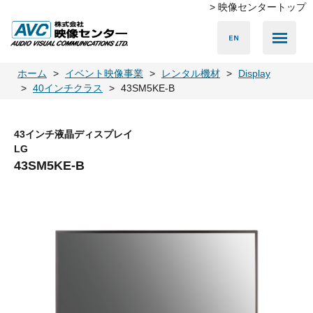
> 映像センタートップ
Media Server
Accessories
LED Vision
PA & Audio
Projector
Camera
Lighting
Display
Screen
Others
Player
ホーム
イベント映像事業
レンタル機材
Display
40インチクラス
43SM5KE-B
43インチ液晶ディスプレイ
LG
43SM5KE-B