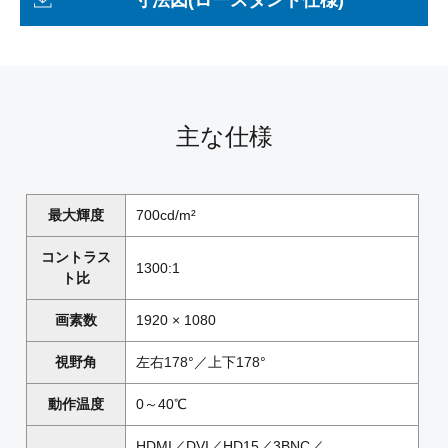
主な仕様
最大輝度
700cd/m²
コントラス
1300:1
ト比
画素数
1920 × 1080
視野角
左右178°／上下178°
動作温度
0～40℃
HDMI／DVI／HD15／3BNC／