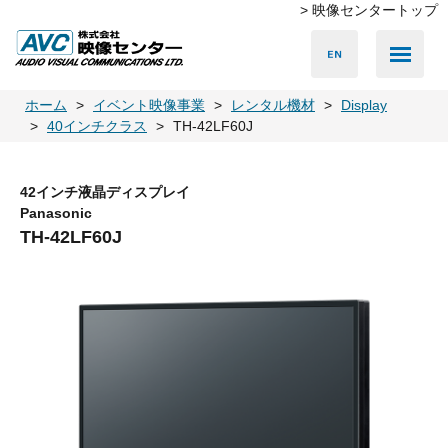
> 映像センタートップ
Media Server
Accessories
LED Vision
PA & Audio
Projector
Camera
Lighting
Display
Screen
Others
Player
ホーム
イベント映像事業
レンタル機材
Display
40インチクラス
TH-42LF60J
42インチ液晶ディスプレイ
Panasonic
TH-42LF60J