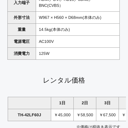
入力端子
BNC(CVBS）
外形寸法
W967 × H560 × D68mm(本体のみ)
重量
14.5kg(本体のみ)
電源電圧
AC100V
消費電力
125W
レンタル価格
1日
2日
3日
TH-42LF60J
￥45,000
￥58,500
￥67,500
￥7
※価格は税抜き表示です