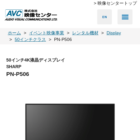
> 映像センタートップ
Media Server
Accessories
LED Vision
PA & Audio
Projector
Camera
Lighting
Display
Screen
Others
Player
ホーム
イベント映像事業
レンタル機材
Display
50インチクラス
PN-P506
50インチ4K液晶ディスプレイ
SHARP
PN-P506