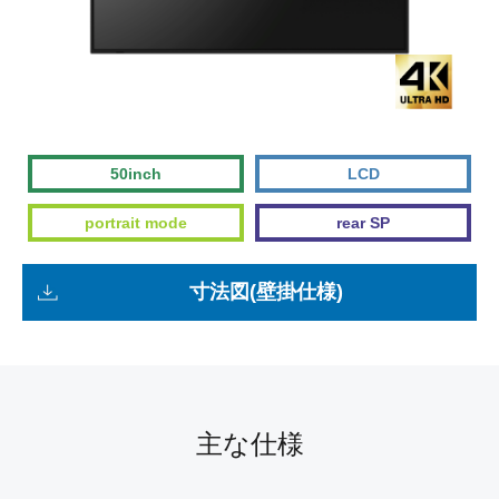
50inch
LCD
portrait mode
rear SP
寸法図(壁掛仕様)
主な仕様