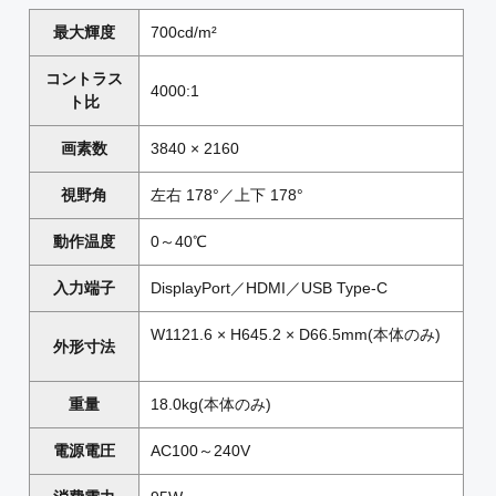
最大輝度
700cd/m²
コントラス
4000:1
ト比
画素数
3840 × 2160
視野角
左右 178°／上下 178°
動作温度
0～40℃
入力端子
DisplayPort／HDMI／USB Type-C
W1121.6 × H645.2 × D66.5mm(本体のみ)
外形寸法
重量
18.0kg(本体のみ)
電源電圧
AC100～240V