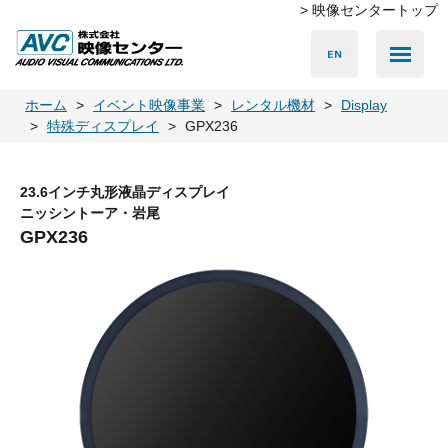
> 映像センタートップ
Media Server
Accessories
LED Vision
PA & Audio
Projector
Camera
Lighting
Display
Screen
Others
Player
ホーム
イベント映像事業
レンタル機材
Display
特殊ディスプレイ
GPX236
23.6インチ丸形液晶ディスプレイ
ニッシントーア・岩尾
GPX236