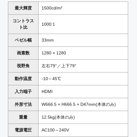
最大輝度
1500cd/m²
コントラス
1000:1
ト比
ベゼル幅
33mm
画素数
1280 × 1280
視野角
左右79°／上下79°
動作温度
-10～45℃
入力端子
HDMI
外形寸法
W666.5 × H666.5 × D47mm(本体のみ)
重量
12.5kg(本体のみ)
電源電圧
AC100～240V