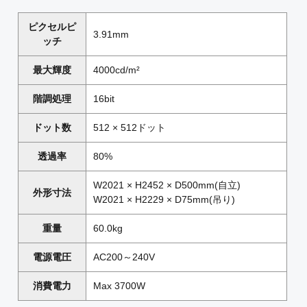
ピクセルピ
3.91mm
ッチ
最大輝度
4000cd/m²
階調処理
16bit
ドット数
512 × 512ドット
透過率
80%
W2021 × H2452 × D500mm(自立)
外形寸法
W2021 × H2229 × D75mm(吊り)
重量
60.0kg
電源電圧
AC200～240V
消費電力
Max 3700W