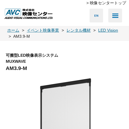
> 映像センタートップ
Media Server
Accessories
LED Vision
PA & Audio
Projector
Camera
Lighting
Display
Screen
Others
Player
ホーム
イベント映像事業
レンタル機材
LED Vision
AM3.9-M
可搬型LED映像表示システム
MUXWAVE
AM3.9-M