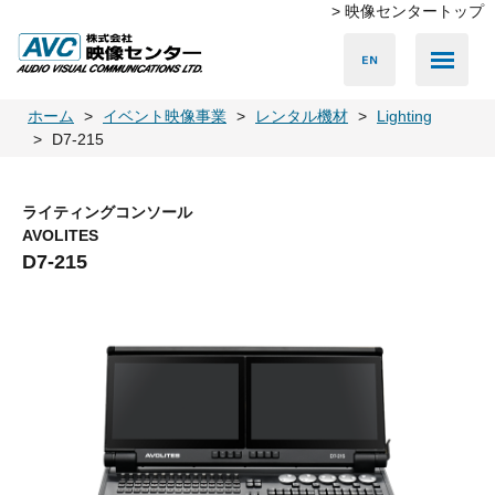
> 映像センタートップ
Media Server
Accessories
LED Vision
PA & Audio
Projector
Camera
Lighting
Display
Screen
Others
Player
ホーム
イベント映像事業
レンタル機材
Lighting
D7-215
ライティングコンソール
AVOLITES
D7-215