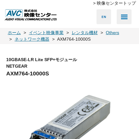
> 映像センタートップ
Media Server
Accessories
LED Vision
PA & Audio
Projector
Camera
Lighting
Display
Screen
Others
Player
ホーム
イベント映像事業
レンタル機材
Others
ネットワーク機器
AXM764-10000S
10GBASE-LR Lite SFP+モジュール
NETGEAR
AXM764-10000S