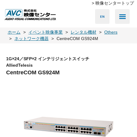
> 映像センタートップ
Media Server
Accessories
LED Vision
PA & Audio
Projector
Camera
Lighting
Display
Screen
Others
Player
ホーム
イベント映像事業
レンタル機材
Others
ネットワーク機器
CentreCOM GS924M
1G×24／SFP×2 インテリジェントスイッチ
AlliedTelesis
CentreCOM GS924M