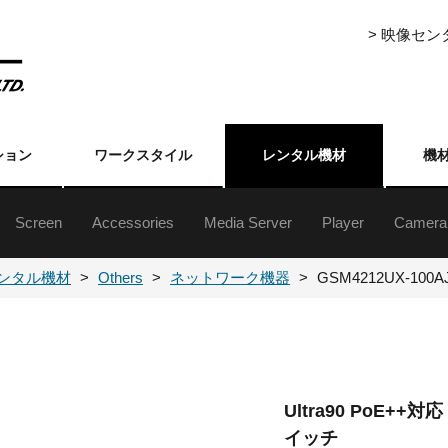
> 映像セ
ション
ワークスタイル
レンタル機材
機
Screen
Accessories
Media Server
Player
Camera
ジェクター5000lm以上
ジェクター5000lm未満
ジェクター5000lm以上
ジェクター5000lm未満
ジェクター台
クターレンズ
自立・組立式スクリーン(16:9)
自立・組立式スクリーン(4:3)
三脚式／フロアタイプ／吊下げ／壁掛けスクリーン
Event Master Series
プレゼンテーションスイッチャー
ライブスイッチャー
各種セレクター
フォーマットコンバーター
ストリーミングアクセサリー
分配器
伝送機器
その他周辺（映像）
ハードディスク
メディアプレーヤ
XDCAM・HDCA
DVCAM・ベータ
ブルーレイ
DVD
業務用
民生用
書画カ
その他
カメラ
カメラ
ンタル機材
Others
ネットワーク機器
GSM4212UX-100A
Ultra90 PoE++
イッチ