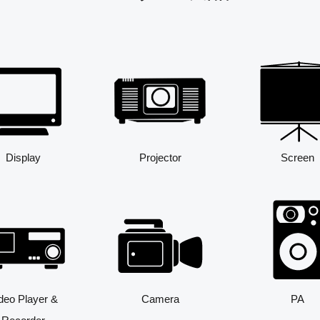
Display
Projector
Screen
deo Player &
Camera
PA