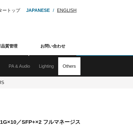
ンタートップ
JAPANESE
ENGLISH
材品質管理
お問い合わせ
PA & Audio
Lighting
Others
ー
M・HDV
カム
カメラ
カメラ
メラ
カメラ
レンズ
アクセサリー
d&b audiotechnik Sound System
ラインアレイスピーカー
スピーカー
サブウーファー
スピーカースタンド
Digital Mixing System
ミキサー
アンプ
マイクロフォン
マイクスタンド
ワイヤレスシステム
インイヤーモニターシステム
各種デッキ
その他周辺（オーディオ）
ネットワーク機器
プレゼンテーションサポート機器
JS
対応 1G×10／SFP+×2 フルマネージス