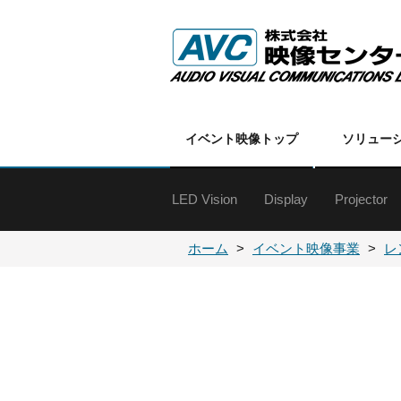
イベント映像トップ
ソリュー
LED Vision
Display
Projector
特殊ディスプレイ
60インチ以上
50インチクラス
40インチクラス
30インチクラス
20インチクラス
19インチ以下
オプション
各種金具
DLPプロ
DLPプロ
LCDプロ
LCDプロ
各種プロ
プロジェ
ホーム
イベント映像事業
レ