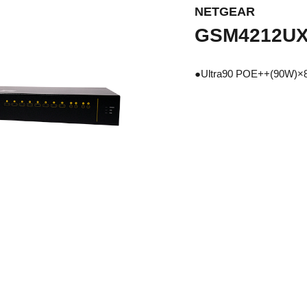
NETGEAR
GSM4212UX
●Ultra90 POE++(9