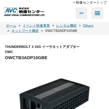
> 映像センタートップ
Media Server
Accessories
LED Vision
PA & Audio
Projector
Camera
Lighting
Display
Screen
Others
Player
ホーム
イベント映像事業
レンタル機材
Others
ネットワーク機器
OWCTB3ADP10GBE
THUNDERBOLT 3 10G イーサネットアダプター
OWC
OWCTB3ADP10GBE