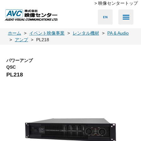
> 映像センタートップ
Media Server
Accessories
LED Vision
PA & Audio
Projector
Camera
Lighting
Display
Screen
Others
Player
ホーム
イベント映像事業
レンタル機材
PA & Audio
アンプ
PL218
パワーアンプ
QSC
PL218