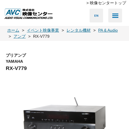
> 映像センタートップ
Media Server
Accessories
LED Vision
PA & Audio
Projector
Camera
Lighting
Display
Screen
Others
Player
ホーム
イベント映像事業
レンタル機材
PA & Audio
アンプ
RX-V779
プリアンプ
YAMAHA
RX-V779