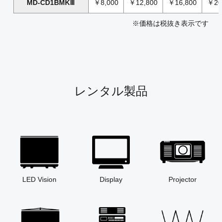
MD-CD1BMKⅢ
￥8,000
￥12,800
￥16,800
￥20
※価格は税抜き表示です
レンタル製品
LED Vision
Display
Projector