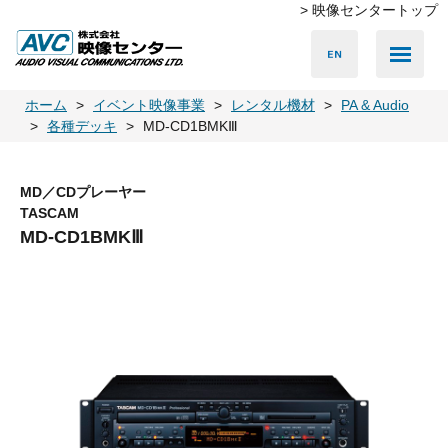
> 映像センタートップ
Media Server
Accessories
LED Vision
PA & Audio
Projector
Camera
Lighting
Display
Screen
Others
Player
ホーム
イベント映像事業
レンタル機材
PA & Audio
各種デッキ
MD-CD1BMKⅢ
MD／CDプレーヤー
TASCAM
MD-CD1BMKⅢ