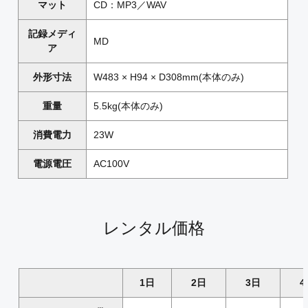
マット
CD：MP3／WAV
記録メディ
MD
ア
外形寸法
W483 × H94 × D308mm(本体のみ)
重量
5.5kg(本体のみ)
消費電力
23W
電源電圧
AC100V
レンタル価格
1日
2日
3日
4