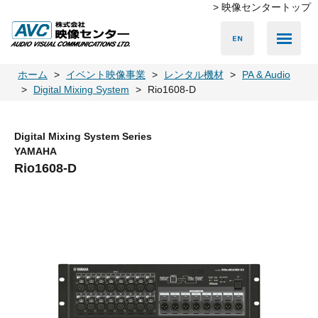
> 映像センタートップ
Media Server
Accessories
LED Vision
PA & Audio
Projector
Camera
Lighting
Display
Screen
Others
Player
ホーム
イベント映像事業
レンタル機材
PA & Audio
Digital Mixing System
Rio1608-D
Digital Mixing System Series
YAMAHA
Rio1608-D