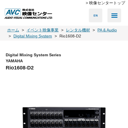
> 映像センタートップ
Media Server
Accessories
LED Vision
PA & Audio
Projector
Camera
Lighting
Display
Screen
Others
Player
ホーム
イベント映像事業
レンタル機材
PA & Audio
Digital Mixing System
Rio1608-D2
Digital Mixing System Series
YAMAHA
Rio1608-D2