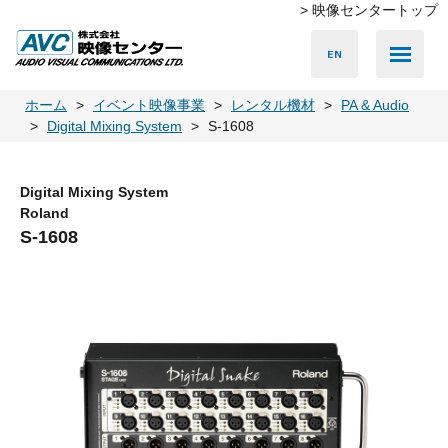
> 映像センタートップ
Media Server
Accessories
LED Vision
PA & Audio
Projector
Camera
Lighting
Display
Screen
Others
Player
ホーム
イベント映像事業
レンタル機材
PA & Audio
Digital Mixing System
S-1608
Digital Mixing System
Roland
S-1608