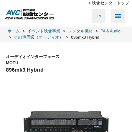
> 映像センタートップ
Media Server
Accessories
LED Vision
PA & Audio
Projector
Camera
Lighting
Display
Screen
Others
Player
ホーム
イベント映像事業
レンタル機材
PA & Audio
その他周辺（オーディオ）
896mk3 Hybrid
オーディオインターフェース
MOTU
896mk3 Hybrid