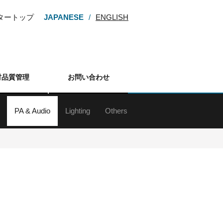
ンタートップ
JAPANESE
ENGLISH
材品質管理
お問い合わせ
PA & Audio
Lighting
Others
ー
M・HDV
カム
カメラ
カメラ
メラ
カメラ
レンズ
アクセサリー
d&b audiotechnik Sound System
ラインアレイスピーカー
スピーカー
サブウーファー
スピーカースタンド
Digital Mixing System
ミキサー
アンプ
マイクロフォン
マイクスタンド
ワイヤレスシステム
インイヤーモニターシステム
各種デッキ
その他周辺（オーディオ）
ネットワーク機器
プレゼンテーションサポート機器
ク