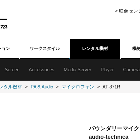
> 映像セ
ション
ワークスタイル
レンタル機材
機
Screen
Accessories
Media Server
Player
Camera
ジェクター5000lm以上
ジェクター5000lm未満
ジェクター5000lm以上
ジェクター5000lm未満
ジェクター台
クターレンズ
自立・組立式スクリーン(16:9)
自立・組立式スクリーン(4:3)
三脚式／フロアタイプ／吊下げ／壁掛けスクリーン
Event Master Series
プレゼンテーションスイッチャー
ライブスイッチャー
各種セレクター
フォーマットコンバーター
ストリーミングアクセサリー
分配器
伝送機器
その他周辺（映像）
ハードディスク
メディアプレーヤ
XDCAM・HDCA
DVCAM・ベータ
ブルーレイ
DVD
業務用
民生用
書画カ
その他
カメラ
カメラ
ンタル機材
PA & Audio
マイクロフォン
AT-871R
バウンダリーマイ
audio-technica