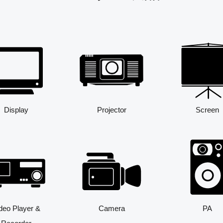
Display
Projector
Screen
deo Player &
Camera
PA