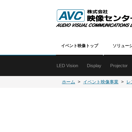
イベント映像トップ
ソリュー
LED Vision
Display
Projector
特殊ディスプレイ
60インチ以上
50インチクラス
40インチクラス
30インチクラス
20インチクラス
19インチ以下
オプション
各種金具
DLPプロ
DLPプロ
LCDプロ
LCDプロ
各種プロ
プロジェ
ホーム
イベント映像事業
レ