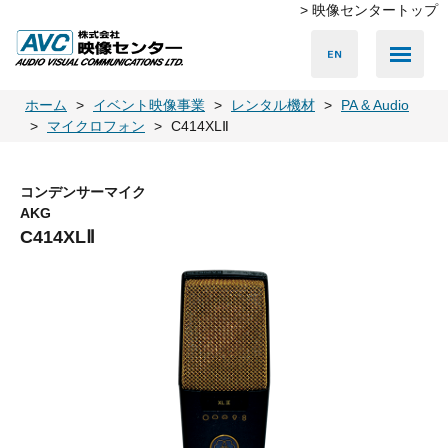
> 映像センタートップ
Media Server
Accessories
LED Vision
PA & Audio
Projector
Camera
Lighting
Display
Screen
Others
Player
ホーム
イベント映像事業
レンタル機材
PA & Audio
マイクロフォン
C414XLⅡ
コンデンサーマイク
AKG
C414XLⅡ