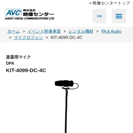
> 映像センタートップ
Media Server
Accessories
LED Vision
PA & Audio
Projector
Camera
Lighting
Display
Screen
Others
Player
ホーム
イベント映像事業
レンタル機材
PA & Audio
マイクロフォン
KIT-4099-DC-4C
楽器用マイク
DPA
KIT-4099-DC-4C