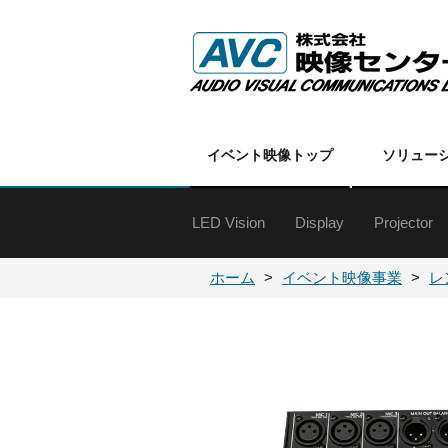
イベント映像トップ
ソリュー
LED Vision
Display
Projector
特殊ディスプレイ
60インチ以上
50インチクラス
40インチクラス
30インチクラス
20インチクラス
19インチ以下
オプション
各種金具
DLPプロ
DLPプロ
LCDプロ
LCDプロ
各種プロ
プロジェ
ホーム
イベント映像事業
レ