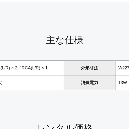
主な仕様
L/R) × 2／RCA(L/R) × 1
外形寸法
W22
)
消費電力
13W
レンタル価格