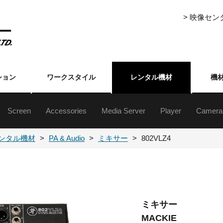
> 映像セ
ション
ワークスタイル
レンタル機材
機
Screen
Accessories
Media Server
Player
Camera
ジェクター5000lm以上
ジェクター5000lm未満
ジェクター5000lm以上
ジェクター5000lm未満
ジェクター台
クターレンズ
自立・組立式スクリーン(16:9)
自立・組立式スクリーン(4:3)
三脚式／フロアタイプ／吊下げ／壁掛けスクリーン
Event Master Series
プレゼンテーションスイッチャー
ライブスイッチャー
各種セレクター
フォーマットコンバーター
ストリーミングアクセサリー
分配器
伝送機器
その他周辺（映像）
ハードディスク
メディアプレーヤ
XDCAM・HDCA
DVCAM・ベータ
ブルーレイ
DVD
業務用
民生用
書画カ
その他
カメラ
カメラ
ンタル機材
PA & Audio
ミキサー
802VLZ4
ミキサー
MACKIE