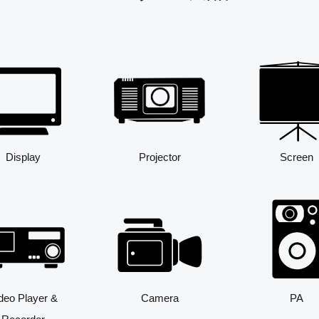
Display
Projector
Screen
deo Player &
Camera
PA