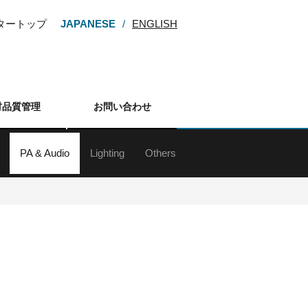
ンタートップ
JAPANESE
ENGLISH
材品質管理
お問い合わせ
PA & Audio
Lighting
Others
ー
M・HDV
カム
カメラ
カメラ
メラ
カメラ
レンズ
アクセサリー
d&b audiotechnik Sound System
ラインアレイスピーカー
スピーカー
サブウーファー
スピーカースタンド
Digital Mixing System
ミキサー
アンプ
マイクロフォン
マイクスタンド
ワイヤレスシステム
インイヤーモニターシステム
各種デッキ
その他周辺（オーディオ）
ネットワーク機器
プレゼンテーションサポート機器