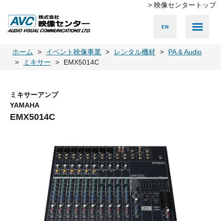
> 映像センタートップ
Media Server
Accessories
LED Vision
PA & Audio
Projector
Camera
Lighting
Display
Screen
Others
Player
ホーム
イベント映像事業
レンタル機材
PA & Audio
ミキサー
EMX5014C
ミキサーアンプ
YAMAHA
EMX5014C