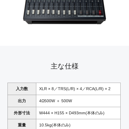
主な仕様
入力数
XLR × 8／TRS(L/R) × 4／RCA(L/R) × 2
出力
4Ω500W ＋ 500W
外形寸法
W444 × H155 × D493mm(本体のみ)
重量
10.5kg(本体のみ)