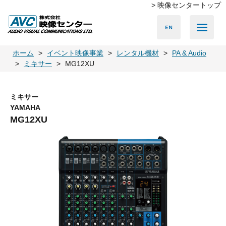
> 映像センタートップ
Media Server
Accessories
LED Vision
PA & Audio
Projector
Camera
Lighting
Display
Screen
Others
Player
ホーム
イベント映像事業
レンタル機材
PA & Audio
ミキサー
MG12XU
ミキサー
YAMAHA
MG12XU