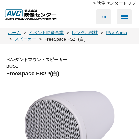
> 映像センタートップ
Media Server
Accessories
LED Vision
PA & Audio
Projector
Camera
Lighting
Display
Screen
Others
Player
ホーム
イベント映像事業
レンタル機材
PA & Audio
スピーカー
FreeSpace FS2P(白)
ペンダントマウントスピーカー
BOSE
FreeSpace FS2P(白)