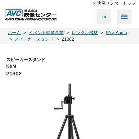
> 映像センタートップ
Media Server
Accessories
LED Vision
PA & Audio
Projector
Camera
Lighting
Display
Screen
Others
Player
ホーム
イベント映像事業
レンタル機材
PA & Audio
スピーカースタンド
21302
スピーカースタンド
K&M
21302