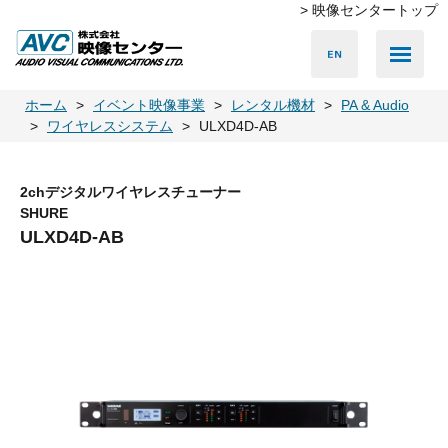
> 映像センタートップ
Media Server
Accessories
LED Vision
PA & Audio
Projector
Camera
Lighting
Display
Screen
Others
Player
ホーム
イベント映像事業
レンタル機材
PA & Audio
ワイヤレスシステム
ULXD4D-AB
2chデジタルワイヤレスチューナー
SHURE
ULXD4D-AB