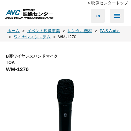
> 映像センタートップ
Media Server
Accessories
LED Vision
PA & Audio
Projector
Camera
Lighting
Display
Screen
Others
Player
ホーム
イベント映像事業
レンタル機材
PA & Audio
ワイヤレスシステム
WM-1270
B帯ワイヤレスハンドマイク
TOA
WM-1270