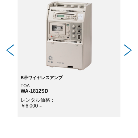
B帯ワイヤレスアンプ
B帯ワ
TOA
TOA
WA-1812SD
WH-4
レンタル価格：
レン
￥6,000～
￥2,0