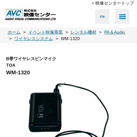
> 映像センタートップ
Media Server
Accessories
LED Vision
PA & Audio
Projector
Camera
Lighting
Display
Screen
Others
Player
ホーム
イベント映像事業
レンタル機材
PA & Audio
ワイヤレスシステム
WM-1320
B帯ワイヤレスピンマイク
TOA
WM-1320