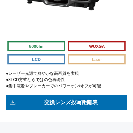
8000lm
WUXGA
LCD
laser
●レーザー光源で鮮やかな高画質を実現
●3LCD方式ならではの色再現性
●集中電源やブレーカーでのパワーオン/オフが可能
交換レンズ投写距離表