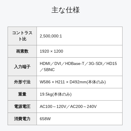
主な仕様
コントラス
2,500,000:1
ト比
画素数
1920 × 1200
HDMI／DVI／HDBase-T／3G-SDI／HD15
入力端子
／5BNC
外形寸法
W586 × H211 × D492mm(本体のみ)
重量
19.5kg(本体のみ)
電源電圧
AC100～120V／AC200～240V
消費電力
658W