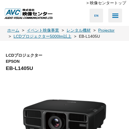
> 映像センタートップ
Media Server
Accessories
LED Vision
PA & Audio
Projector
Camera
Lighting
Display
Screen
Others
Player
ホーム
イベント映像事業
レンタル機材
Projector
LCDプロジェクター5000lm以上
EB-L1405U
LCDプロジェクター
EPSON
EB-L1405U