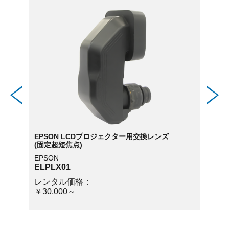
EPSON LCDプロジェクター用交換レンズ
EPS
(固定超短焦点)
(短焦
EPSON
EPSO
ELPLX01
ELPL
レンタル価格：
レン
￥30,000～
￥15,