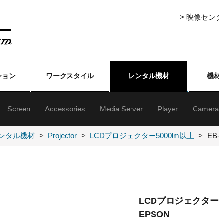
> 映像セ
ション
ワークスタイル
レンタル機材
機
Screen
Accessories
Media Server
Player
Camera
ジェクター5000lm以上
ジェクター5000lm未満
ジェクター5000lm以上
ジェクター5000lm未満
ジェクター台
クターレンズ
自立・組立式スクリーン(16:9)
自立・組立式スクリーン(4:3)
三脚式／フロアタイプ／吊下げ／壁掛けスクリーン
Event Master Series
プレゼンテーションスイッチャー
ライブスイッチャー
各種セレクター
フォーマットコンバーター
ストリーミングアクセサリー
分配器
伝送機器
その他周辺（映像）
ハードディスク
メディアプレーヤ
XDCAM・HDCA
DVCAM・ベータ
ブルーレイ
DVD
業務用
民生用
書画カ
その他
カメラ
カメラ
ンタル機材
Projector
LCDプロジェクター5000lm以上
EB
LCDプロジェクター
EPSON