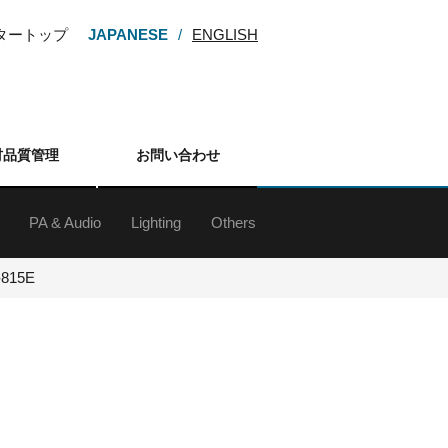
ンタートップ
JAPANESE
ENGLISH
材品質管理
お問い合わせ
PA & Audio
Lighting
Others
ー
M・HDV
カム
カメラ
カメラ
メラ
カメラ
レンズ
アクセサリー
d&b audiotechnik Sound System
ラインアレイスピーカー
スピーカー
サブウーファー
スピーカースタンド
Digital Mixing System
ミキサー
アンプ
マイクロフォン
マイクスタンド
ワイヤレスシステム
インイヤーモニターシステム
各種デッキ
その他周辺（オーディオ）
ネットワーク機器
プレゼンテーションサポート機器
-815E