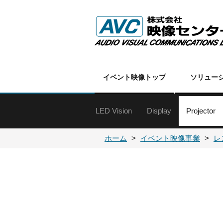
イベント映像トップ
ソリュー
LED Vision
Display
Projector
特殊ディスプレイ
60インチ以上
50インチクラス
40インチクラス
30インチクラス
20インチクラス
19インチ以下
オプション
各種金具
DLPプロ
DLPプロ
LCDプロ
LCDプロ
各種プロ
プロジェ
ホーム
イベント映像事業
レ