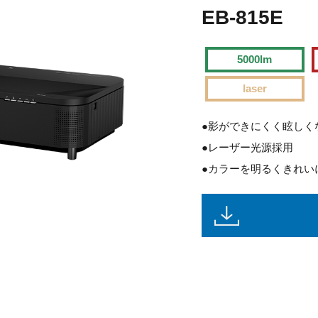
EB-815E
5000lm
laser
●影ができにくく眩しく
●レーザー光源採用
●カラーを明るくきれい