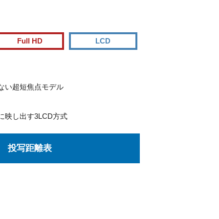
Full HD
LCD
ない超短焦点モデル
に映し出す3LCD方式
投写距離表