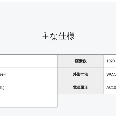
主な仕様
画素数
1920 
e-T
外形寸法
W695
み)
電源電圧
AC1