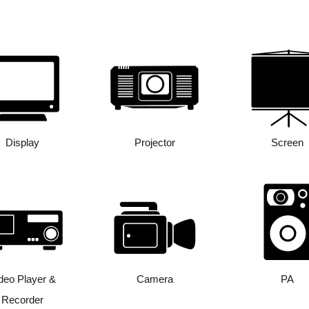
Display
Projector
Screen
deo Player &
Camera
PA
Recorder