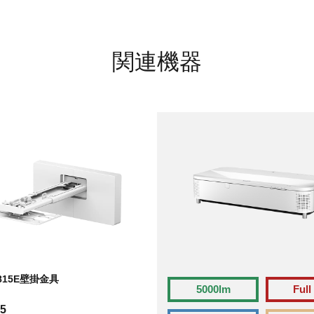
関連機器
/815E壁掛金具
5000lm
Full
5