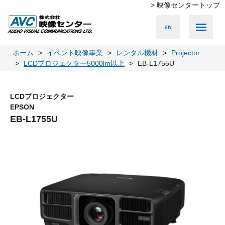
> 映像センタートップ
Media Server
Accessories
LED Vision
PA & Audio
Projector
Camera
Lighting
Display
Screen
Others
Player
ホーム
イベント映像事業
レンタル機材
Projector
LCDプロジェクター5000lm以上
EB-L1755U
LCDプロジェクター
EPSON
EB-L1755U