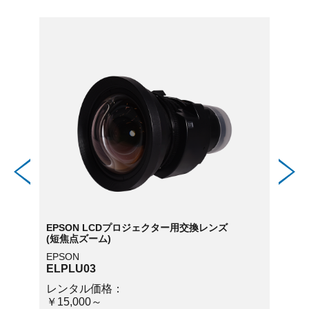
EPSON LCDプロジェクター用交換レンズ
EPS
(短焦点ズーム)
(短焦
EPSON
EPSO
ELPLU03
ELPL
レンタル価格：
レン
￥15,000～
￥15,