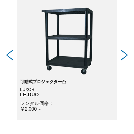
可動式プロジェクター台
各種台
LUXOR
AVC
LE-DUO
ラク
レンタル価格：
レン
￥2,000～
￥50