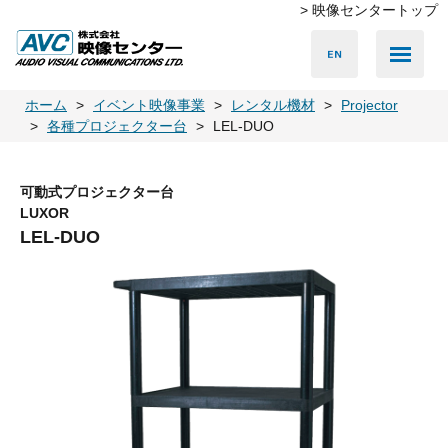
> 映像センタートップ
Media Server
Accessories
LED Vision
PA & Audio
Projector
Camera
Lighting
Display
Screen
Others
Player
ホーム
イベント映像事業
レンタル機材
Projector
各種プロジェクター台
LEL-DUO
可動式プロジェクター台
LUXOR
LEL-DUO