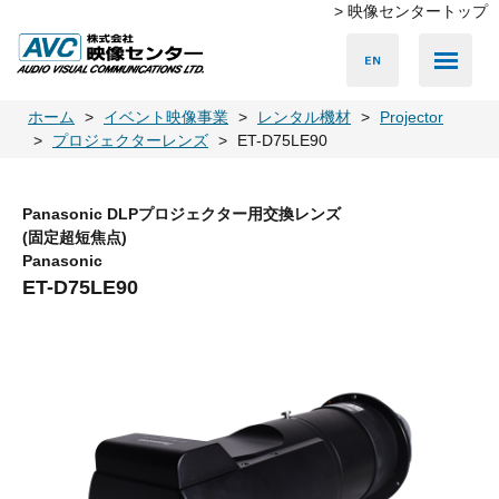
> 映像センタートップ
Media Server
Accessories
LED Vision
PA & Audio
Projector
Camera
Lighting
Display
Screen
Others
Player
ホーム
イベント映像事業
レンタル機材
Projector
プロジェクターレンズ
ET-D75LE90
Panasonic DLPプロジェクター用交換レンズ
(固定超短焦点)
Panasonic
ET-D75LE90