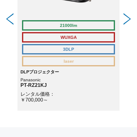
21000lm
WUXGA
3DLP
laser
DLPプロジェクター
DLP
Panasonic
Panaso
PT-RZ21KJ
PT-R
レンタル価格：
レン
￥700,000～
￥400