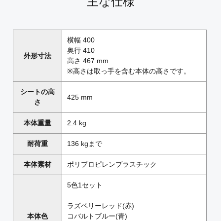
主な仕様
横幅 400
奥行 410
外形寸法
高さ 467 mm
※高さは取っ手を含む本体の高さです。
シートの高
425 mm
さ
本体重量
2.4 kg
耐荷重
136 kgまで
本体素材
ポリプロピレンプラスチック
5色1セット
ラズベリーレッド(赤)
本体色
コバルトブルー(青)