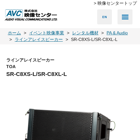
> 映像センタートップ
Media Server
Accessories
LED Vision
PA & Audio
Projector
Camera
Lighting
Display
Screen
Others
Player
ホーム
イベント映像事業
レンタル機材
PA & Audio
ラインアレイスピーカー
SR-C8XS-L/SR-C8XL-L
ラインアレイスピーカー
TOA
SR-C8XS-L/SR-C8XL-L