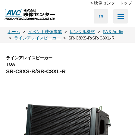
> 映像センタートップ
Media Server
Accessories
LED Vision
PA & Audio
Projector
Camera
Lighting
Display
Screen
Others
Player
ホーム
イベント映像事業
レンタル機材
PA & Audio
ラインアレイスピーカー
SR-C8XS-R/SR-C8XL-R
ラインアレイスピーカー
TOA
SR-C8XS-R/SR-C8XL-R